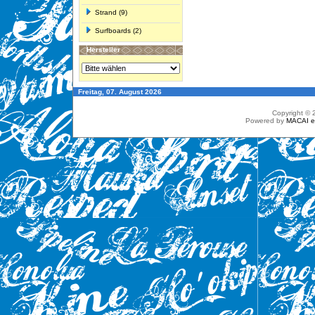
Strand (9)
Surfboards (2)
Hersteller
Freitag, 07. August 2026
Copyright ©
Powered by
MACAI 