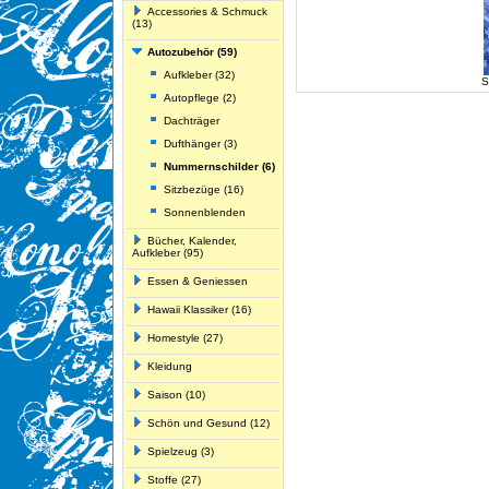
Accessories & Schmuck
(13)
Autozubehör (59)
Aufkleber (32)
S
Autopflege (2)
Dachträger
Dufthänger (3)
Nummernschilder (6)
Sitzbezüge (16)
Sonnenblenden
Bücher, Kalender,
Aufkleber (95)
Essen & Geniessen
Hawaii Klassiker (16)
Homestyle (27)
Kleidung
Saison (10)
Schön und Gesund (12)
Spielzeug (3)
Stoffe (27)