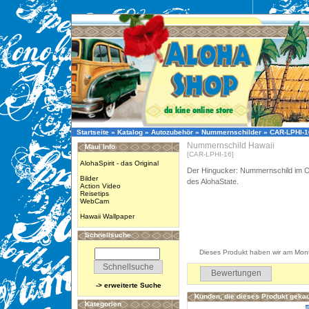
Startseite
»
Katalog
»
Autozubehör
»
Nummernschilder
»
CAR-LPHI-1
Nummernschild Hawaii
Maui Info
[CAR-LPHI-16]
AlohaSpirit - das Original
Der Hingucker: Nummernschild im O
Bilder
des AlohaState.
Action Video
Reisetips
WebCam
Hawaii Wallpaper
Schnellsuche
Dieses Produkt haben wir am Mon
Bewertungen
-> erweiterte Suche
Kunden, die dieses Produkt gekau
Kategorien