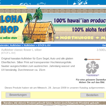
alender, Aufkleber
»
Aufkleber
»
ST-CF-L-SV
De
Aufkleber classic flower L silber
3.50E
[ST-CF-L-SV]
Original hawaiian Aufkleber für Eure Segel, Auto und alle glatten
Oberflächen. Silber Print auf transparenter Hochleistungsfolie.
Sauber ausgeschnitten zum ausbrechen. Jahrelang wasser und
UV beständig. Durchmesser ca. 15cm
Für eine grössere Darstellu
klicken Sie auf das Bild.
Dieses Produkt haben wir am Mittwoch, 28. Januar 2009 in unseren Katalog aufgenommen.
Bewertungen
Kunden, die dieses Produkt gekauft haben, haben auch folgende Produkte gekauft: