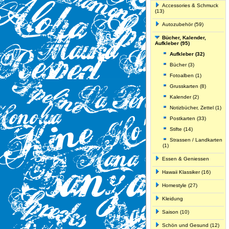
Accessories & Schmuck
(13)
Autozubehör (59)
Bücher, Kalender,
Aufkleber (95)
Aufkleber (32)
Bücher (3)
Fotoalben (1)
Grusskarten (8)
Kalender (2)
Notizbücher, Zettel (1)
Postkarten (33)
Stifte (14)
Strassen / Landkarten
(1)
Essen & Geniessen
Hawaii Klassiker (16)
Homestyle (27)
Kleidung
Saison (10)
Schön und Gesund (12)