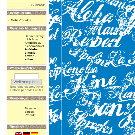
89.59EUR
Hersteller Info
-
Mehr Produkte
Benachrichtigungen
Benachrichtigt
mich über
Aktuelles zu
diesem Artikel
Aufkleber
classic
flower L
silber
Weiterempfehlen
Empfehle diesen Artikel
einfach per eMail weiter.
Bewertungen
Bewerte
dieses
Produkt!
Sprachen