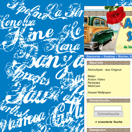
Startseite
»
Katalog
»
Bücher, K
Maui Info
AlohaSpirit - das Original
Bilder
Action Video
Reisetips
WebCam
Hawaii Wallpaper
Schnellsuche
-> erweiterte Suche
Kategorien