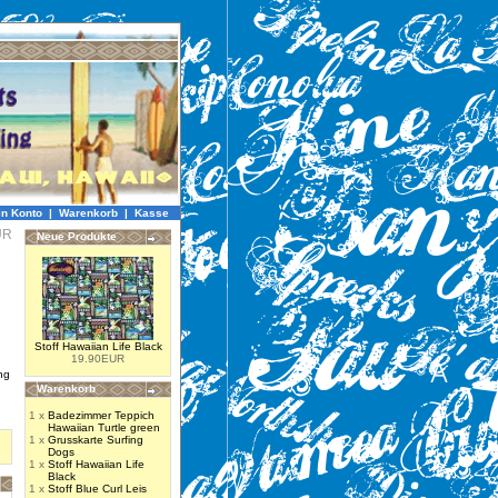
in Konto
|
Warenkorb
|
Kasse
UR
Neue Produkte
Stoff Hawaiian Life Black
19.90EUR
ng
Warenkorb
1 x
Badezimmer Teppich
Hawaiian Turtle green
1 x
Grusskarte Surfing
Dogs
1 x
Stoff Hawaiian Life
Black
1 x
Stoff Blue Curl Leis