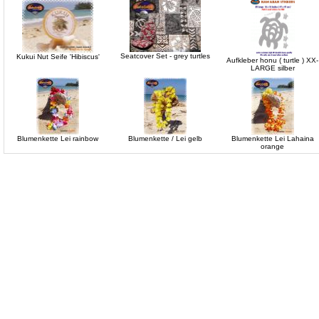
Seatcover Set - grey turtles
Kukui Nut Seife 'Hibiscus'
Aufkleber honu ( turtle ) XX-
LARGE silber
Blumenkette Lei rainbow
Blumenkette / Lei gelb
Blumenkette Lei Lahaina
orange